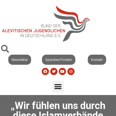
Newsletter
Spenden/Fördern
Kontakt
„Wir fühlen uns durch
diese Islamverbände