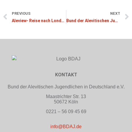
PREVIOUS
NEXT
Aleview- Reise nach London
Bund der Alevitischen Jugendlichen distanziert sich von politischen Islamverbänden
KONTAKT
Bund der Alevitischen Jugendlichen in Deutschland e.V.
Maastrichter Str. 13
50672 Köln
0221 – 56 09 45 69
info@BDAJ.de