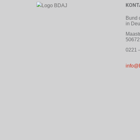
KONT
Bund d
in Deu
Maastr
50672
0221 –
info@